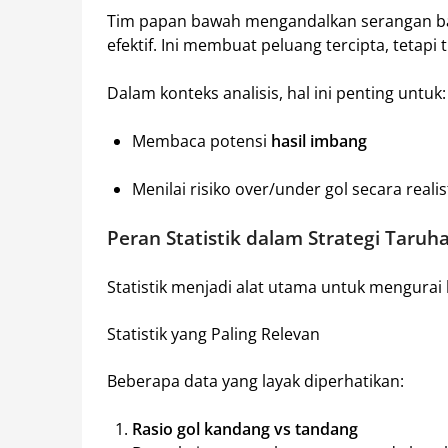
Tim papan bawah mengandalkan serangan bal
efektif. Ini membuat peluang tercipta, tetapi 
Dalam konteks analisis, hal ini penting untuk:
Membaca potensi
hasil imbang
Menilai risiko over/under gol secara realis
Peran Statistik dalam Strategi Taruha
Statistik menjadi alat utama untuk mengurai l
Statistik yang Paling Relevan
Beberapa data yang layak diperhatikan:
Rasio gol kandang vs tandang