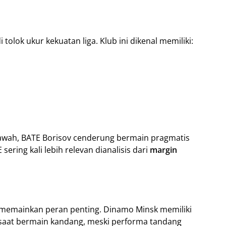
tolok ukur kekuatan liga. Klub ini dikenal memiliki:
awah, BATE Borisov cenderung bermain pragmatis
sering kali lebih relevan dianalisis dari
margin
memainkan peran penting. Dinamo Minsk memiliki
d saat bermain kandang, meski performa tandang