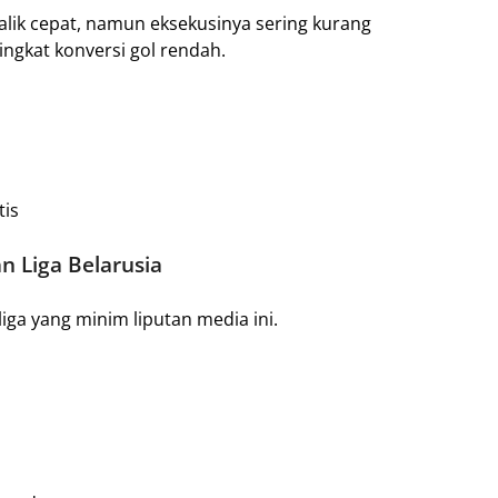
ik cepat, namun eksekusinya sering kurang
tingkat konversi gol rendah.
tis
n Liga Belarusia
iga yang minim liputan media ini.