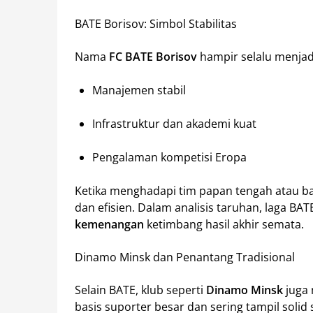
BATE Borisov: Simbol Stabilitas
Nama
FC BATE Borisov
hampir selalu menjadi 
Manajemen stabil
Infrastruktur dan akademi kuat
Pengalaman kompetisi Eropa
Ketika menghadapi tim papan tengah atau b
dan efisien. Dalam analisis taruhan, laga BATE 
kemenangan
ketimbang hasil akhir semata.
Dinamo Minsk dan Penantang Tradisional
Selain BATE, klub seperti
Dinamo Minsk
juga 
basis suporter besar dan sering tampil soli