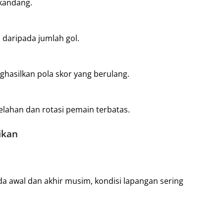
 kandang.
n daripada jumlah gol.
enghasilkan pola skor yang berulang.
elahan dan rotasi pemain terbatas.
ikan
da awal dan akhir musim, kondisi lapangan sering