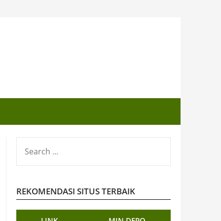
SEARCH
FOR:
REKOMENDASI SITUS TERBAIK
LINK
MIN DEPO