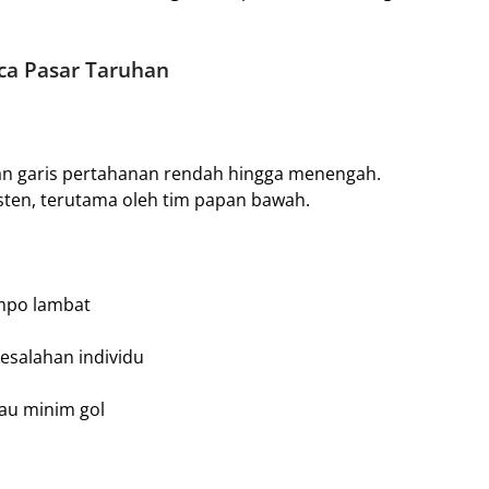
ca Pasar Taruhan
an garis pertahanan rendah hingga menengah.
isten, terutama oleh tim papan bawah.
mpo lambat
kesalahan individu
au minim gol