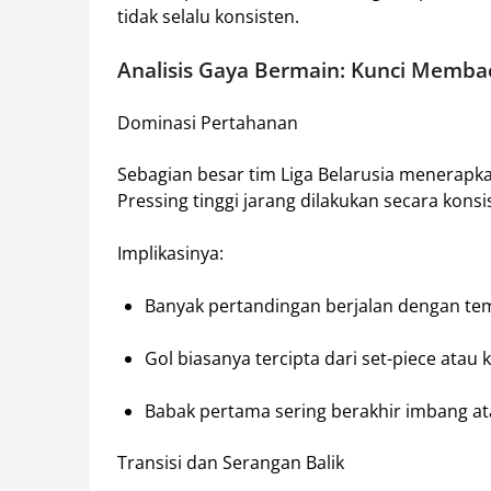
tidak selalu konsisten.
Analisis Gaya Bermain: Kunci Memba
Dominasi Pertahanan
Sebagian besar tim Liga Belarusia menerapk
Pressing tinggi jarang dilakukan secara kons
Implikasinya:
Banyak pertandingan berjalan dengan te
Gol biasanya tercipta dari set-piece atau 
Babak pertama sering berakhir imbang at
Transisi dan Serangan Balik