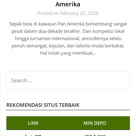
Amerika
Posted on February 20, 2026
Sepak bola di kawasan Pan Amerika berkembang sangat
pesat dalam dua dekade terakhir. Dari kompetisi lokal
hingga turnamen internasional, atmosfernya selalu
penuh semangat, kejutan, dan talenta muda berbakat.
Hal inilah yang membuat…
SEARCH
FOR:
REKOMENDASI SITUS TERBAIK
LINK
MIN DEPO