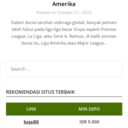
Amerika
Posted on October 31, 2025
Dalam dunia taruhan olahraga global, banyak pemain
lebih fokus pada liga-liga besar Eropa seperti Premier
League, La Liga, atau Serie A. Namun, di balik sorotan
dunia itu, Liga Amerika atau Major League…
SEARCH
FOR:
REKOMENDASI SITUS TERBAIK
LINK
MIN DEPO
bajai88
IDR 5.000