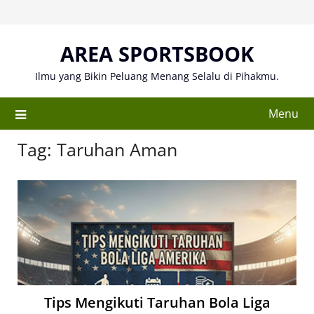
Skip
to
content
AREA SPORTSBOOK
Ilmu yang Bikin Peluang Menang Selalu di Pihakmu.
Menu
Tag:
Taruhan Aman
Tips Mengikuti Taruhan Bola Liga